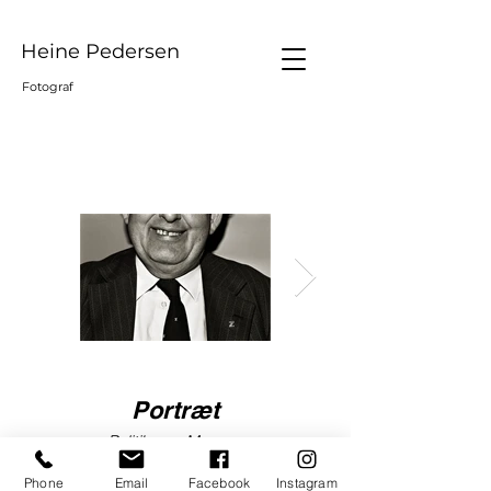
Heine Pedersen
Fotograf
Portræt
Portræt
Politikeren Mogens
Forfatteren Hans Jørgen
Glistrup, 1982
Nielsen, 1980
Phone
Email
Facebook
Instagram