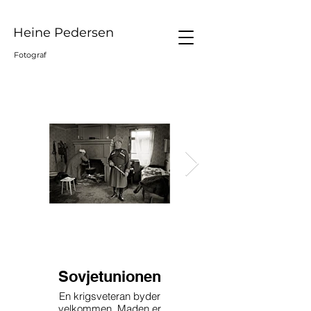
Heine Pedersen
Fotograf
Sovjetunionen
Bangladesh
En krigsveteran byder
I et tog i 1985
velkommen. Maden er