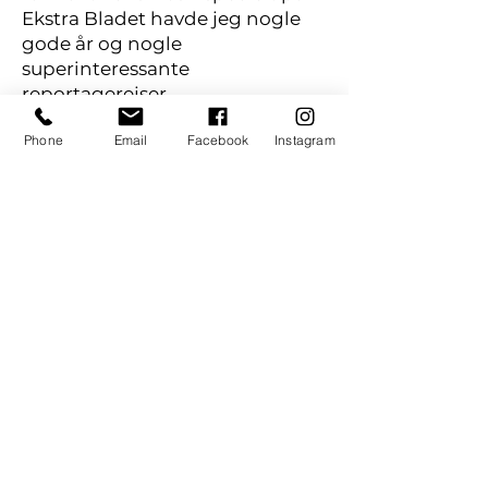
Ekstra Bladet havde jeg nogle
gode år og nogle
superinteressante
reportagerejser.
Phone
Email
Facebook
Instagram
Uganda Rakai Distric 2002
Samme år, i 1983, mødtes jeg
med 15 andre danske fotografer,
og i de næste halvandet år sås vi
jævnligt. Og den 15. marts 1985
åbnede vi i fællesskab