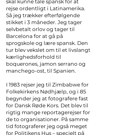
skal kunne tale spansk for at
rejse ordentligt i Latinamerika.
Så jeg trækker efterfølgende
stikket i 3 måneder. Jeg tager
selvbetalt orlov og tager til
Barcelona for at gå på
sprogskole og lære spansk. Den
tur blev vekslet om til et livslangt
kærlighedsforhold til
boquerones, jamon serrano og
manchego-ost, til Spanien.
I 1983 rejser jeg til Zimbabwe for
Folkekirkens Nødhjælp, og i 85
begynder jeg at fotografere fast
for Dansk Røde Kors. Det blev til
rigtig mange reportagerejser for
de to organisationer. På samme
tid fotograferer jeg også meget
for Politikens Hus – specielt på