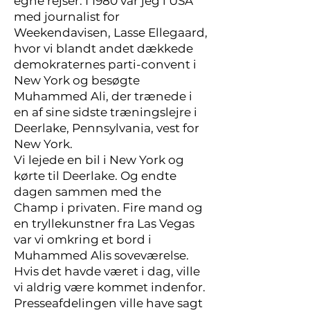
egne rejser. I 1980 var jeg i USA
med journalist for
Weekendavisen, Lasse Ellegaard,
hvor vi blandt andet dækkede
demokraternes parti-convent i
New York og besøgte
Muhammed Ali, der trænede i
en af sine sidste træningslejre i
Deerlake, Pennsylvania, vest for
New York.
Vi lejede en bil i New York og
kørte til Deerlake. Og endte
dagen sammen med the
Champ i privaten. Fire mand og
en tryllekunstner fra Las Vegas
var vi omkring et bord i
Muhammed Alis soveværelse.
Hvis det havde været i dag, ville
vi aldrig være kommet indenfor.
Presseafdelingen ville have sagt