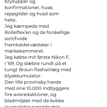
bryllupper og
konfirmationer, huse,
rejsegilder og hvad som
helst.
Jeg kæmpede med
Rolleiflex’en og de forskellige
sort/hvide
fremkaldervædsker i
mørkekammeret.
Jeg købte mit første Nikon F.
I ’69. Og slæbte rundt på et
tungt Braun flashanlæg med
blyakkumulator.
Den lille provinsby havde
med sine 10.000 indbyggere
fire avisredaktioner, og
bladmiljøet med de kvikke
journalister passede mig